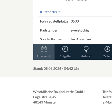
Kurzportrait
Fahrradstellplätze
3500
Radständer
zweistöckig
Sonderflächen
für Anhänger,
Kinderanhänger, Tandems
und Liegeräder
Übersicht
Entgelte
Anfahrt
Zeiten
Parkangebote
Abstellflächen für
Tagesparker, Dauerparker
Stand: 08.08.2026 - 04:42 Uhr
und „persönliche“
Abstellflächen
Nutzer
ideal für Pendler,
Wochenend- oder
Westfälische Bauindustrie GmbH
Telef
Urlaubs­reisende, für
Engelstraße 49
Telef
Besucher von
48143 Münster
E-Mai
Einrichtungen im
Bahnhofsumfeld und in